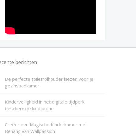
ecente berichten
De perfecte toiletrolhouder kiezen voor je
gezinsbadkamer
Kinderveiligheid in het digitale tijdperk:
bescherm je kind online
Creëer een Magische Kinderkamer met
Behang van Wallpassion