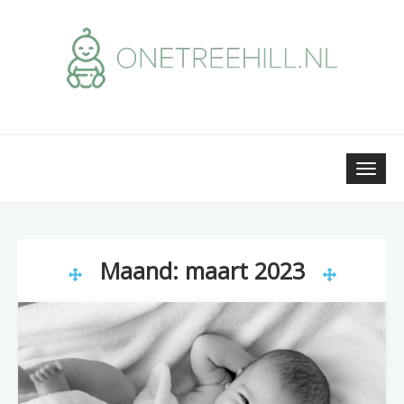
Skip
to
content
Toggle
naviga
Maand:
maart 2023