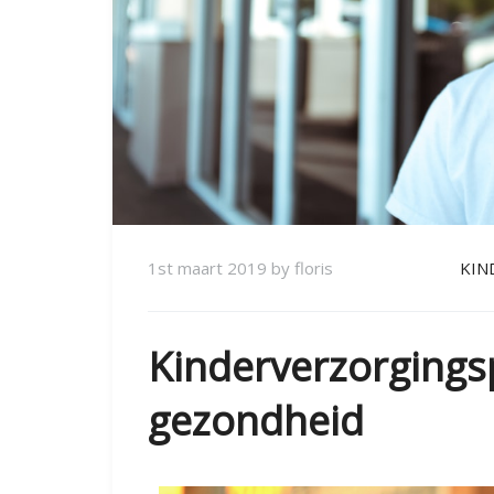
1st maart 2019
by
floris
KIN
Kinderverzorgings
gezondheid