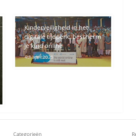
Kinderveiligheid in het
digitale tijdperk: bescherm
je kind online
4th april 2025
Categorieën
R