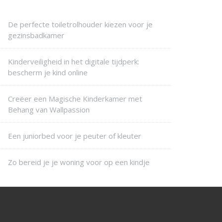
De perfecte toiletrolhouder kiezen voor je
gezinsbadkamer
Kinderveiligheid in het digitale tijdperk:
bescherm je kind online
Creëer een Magische Kinderkamer met
Behang van Wallpassion
Een juniorbed voor je peuter of kleuter
Zo bereid je je woning voor op een kindje