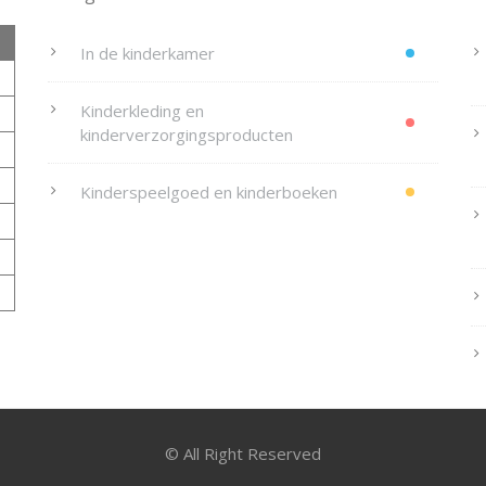
In de kinderkamer
Kinderkleding en
kinderverzorgingsproducten
Kinderspeelgoed en kinderboeken
© All Right Reserved