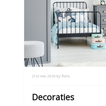
21st mei 2020
by
floris
Decoraties