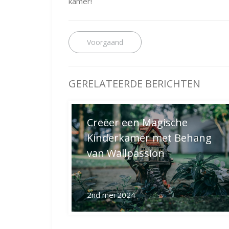
kamer!
Bericht
Previous
post:
navigatie
Creëer een Magische
Kinderkamer met Behang
van Wallpassion
2nd mei 2024