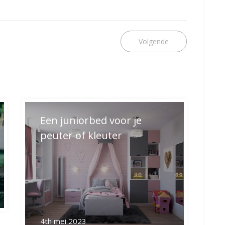
Next
post:
Een juniorbed voor je
peuter of kleuter
4th mei 2023