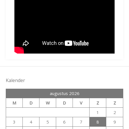
Kalender
augustus 2026
M
D
W
D
V
Z
Z
1
2
3
4
5
6
7
8
9