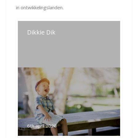
in ontwikkelingslanden.
Bericht
Dikkie Dik
Previous
Next
post:
post:
navigatie
6th april 2020