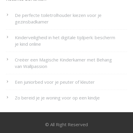
De perfecte toiletrolhouder kiezen voor je
gezinsbadkamer
Kinderveiligheid in het digitale tijdperk: bescherm
je kind online
Creëer een Magische Kinderkamer met Behang
van Wallpassion
Een juniorbed voor je peuter of kleuter
Zo bereid je je woning voor op een kindje
© All Right Reserved